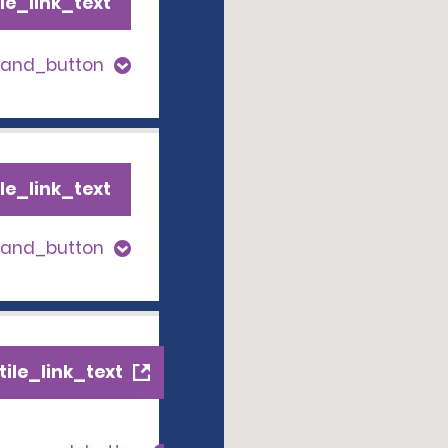
le_link_text
pand_button
le_link_text
pand_button
ile_link_text