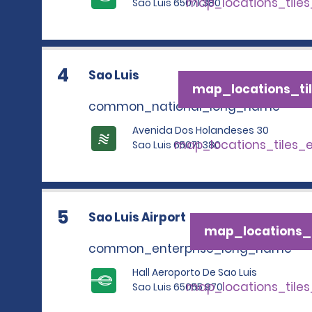
map_locations_tile
Sao Luis 65071 380
4
Sao Luis
map_locations_til
common_national_long_name
Avenida Dos Holandeses 30
map_locations_tiles_
Sao Luis 65071 380
5
Sao Luis Airport
map_locations_t
common_enterprise_long_name
Hall Aeroporto De Sao Luis
map_locations_tile
Sao Luis 65055 970