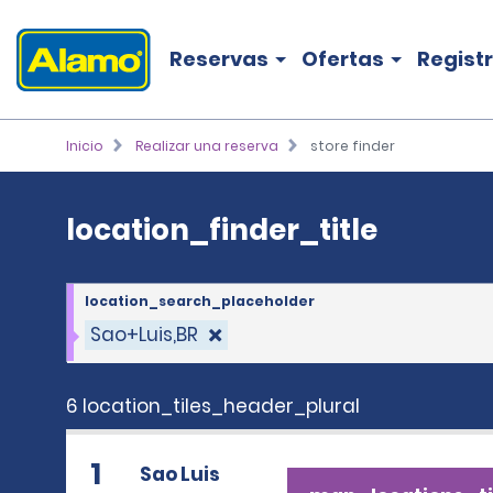
location_finder_title
Reservas
Ofertas
Regist
Inicio
Realizar una reserva
store finder
location_finder_title
location_search_placeholder
Sao+Luis,BR
6 location_tiles_header_plural
1
Sao Luis