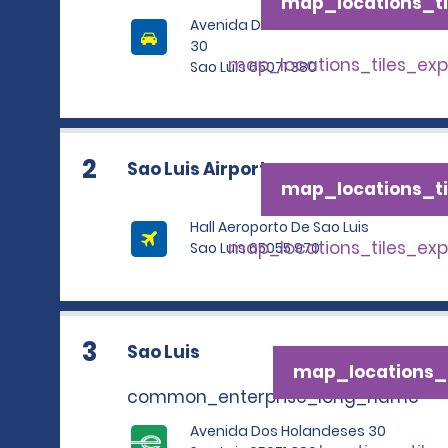
map_locations_ti
Avenida Dos Holandeses
30
map_locations_tiles_ex
Sao Luis 65071 380
2
Sao Luis Airport
map_locations_ti
Hall Aeroporto De Sao Luis
map_locations_tiles_ex
Sao Luis 65055 970
3
Sao Luis
map_locations_t
common_enterprise_long_name
Avenida Dos Holandeses 30