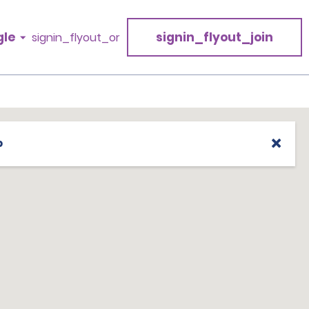
gle
signin_flyout_join
signin_flyout_or
p