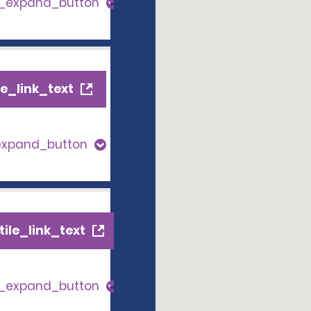
s_expand_button
e_link_text
expand_button
ile_link_text
s_expand_button