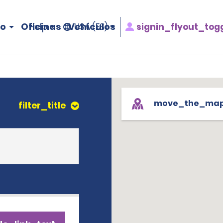
ro
Oficinas
Vehículos
signin_flyout_tog
Help
USA (ES)
move_the_ma
filter_title