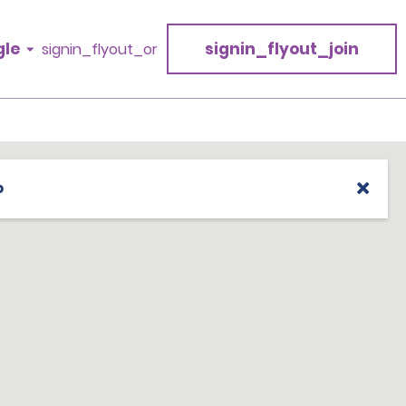
gle
signin_flyout_join
signin_flyout_or
p