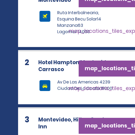
Montevideo
Ruta Interbalnearia,
Esquina Becu Solar14
Manzana63
map_locations_tiles_ex
Lagomar 14000
2
Hotel Hampton Montevideo
map_locations_ti
Carrasco
Av De Las Americas 4239
map_locations_tiles_ex
Ciudad De La Costa 15000
3
Montevideo, Hilton Garden
map_locations_ti
Inn