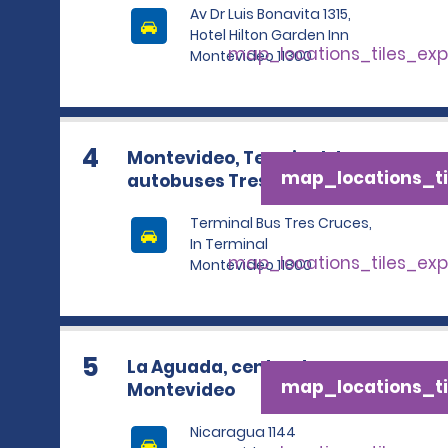
Av Dr Luis Bonavita 1315,
Hotel Hilton Garden Inn
map_locations_tiles_ex
Montevideo 11300
4
Montevideo, Terminal de
map_locations_ti
autobuses Tres Cruces
Terminal Bus Tres Cruces,
In Terminal
map_locations_tiles_ex
Montevideo 11800
5
La Aguada, centro de
map_locations_ti
Montevideo
Nicaragua 1144