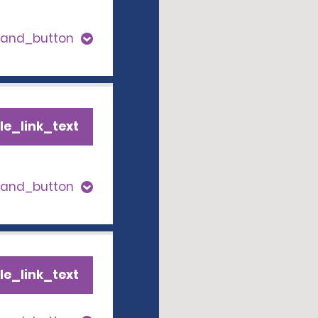
pand_button
le_link_text
pand_button
le_link_text