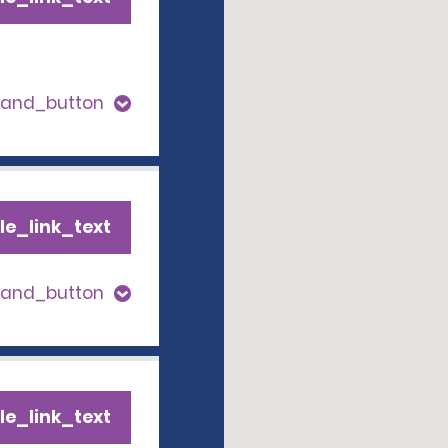
pand_button
le_link_text
pand_button
le_link_text