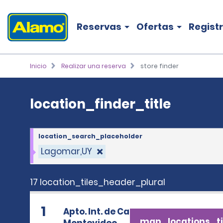
location_finder_title
Reservas
Ofertas
Regist
Inicio
Realizar una reserva
store finder
location_finder_title
location_search_placeholder
Lagomar,UY
17 location_tiles_header_plural
1
Apto. Int. de Carrasco,
map_locations_ti