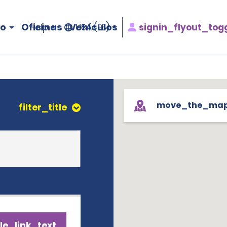
ro
Oficinas
Vehículos
signin_flyout_tog
Help
USA (ES)
move_the_ma
filter_title
le_link_text