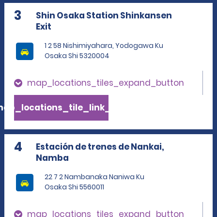
3
Shin Osaka Station Shinkansen
Exit
1 2 58 Nishimiyahara, Yodogawa Ku
Osaka Shi 5320004
map_locations_tiles_expand_button
ap_locations_tile_link_text
4
Estación de trenes de Nankai,
Namba
22 7 2 Nambanaka Naniwa Ku
Osaka Shi 5560011
map_locations_tiles_expand_button