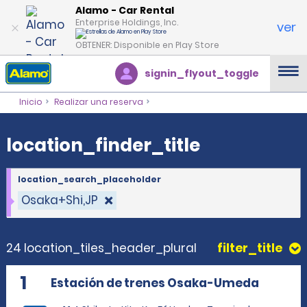
location_finder_title
Alamo - Car Rental
Enterprise Holdings, Inc.
ver
OBTENER: Disponible en Play Store
signin_flyout_toggle
Inicio
Realizar una reserva
location_finder_title
location_search_placeholder
Osaka+Shi,JP
24 location_tiles_header_plural
filter_title
1
Estación de trenes Osaka-Umeda