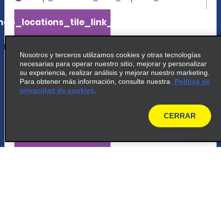
ap_locations_tile_link_text
Nosotros y terceros utilizamos cookies y otras tecnologías
5
Apto. Int. de Itami, Osaka
necesarias para operar nuestro sitio, mejorar y personalizar
su experiencia, realizar análisis y mejorar nuestro marketing.
North Terminal 1f, 3 555 Hotarugaike Nishi
Para obtener más información, consulte nuestra
Política de
privacidad de cookies.
Machi
Toyonaka Shi 560 0036
CERRAR
map
map_locations_tiles_expand_button
ap_locations_tile_link_text
6
Kobe Airport Port Island
Kimek Center Building 1f 1 5 2,