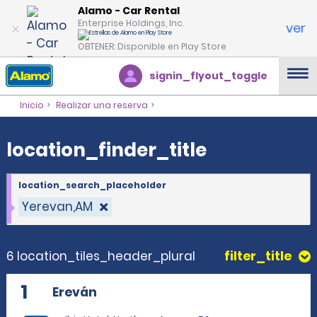
location_finder_title
Alamo - Car Rental
Enterprise Holdings, Inc.
ver
OBTENER: Disponible en Play Store
signin_flyout_toggle
Inicio
Realizar una reserva
location_finder_title
location_search_placeholder
Yerevan,AM
6 location_tiles_header_plural
filter_title
1
Ereván