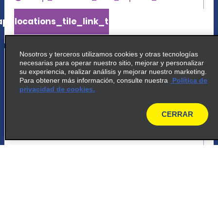
p_locations_tile_link_text
Nosotros y terceros utilizamos cookies y otras tecnologías
5
Apto. Int. de Zvartnots, Ereván
necesarias para operar nuestro sitio, mejorar y personalizar
su experiencia, realizar análisis y mejorar nuestro marketing.
common_enterprise_long_name
Para obtener más información, consulte nuestra
Política de
privacidad de cookies.
Yerevan Zvartnots Intl Airport
Yerevan 0042
CERRAR
map
map_locations_tiles_expand_button
p_locations_tile_link_text
6
Apto. Int. de Zvartnots, Ereván
common_national_long_name