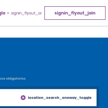
gle
signin_flyout_join
signin_flyout_or
pos obligatorios
location_search_oneway_toggle