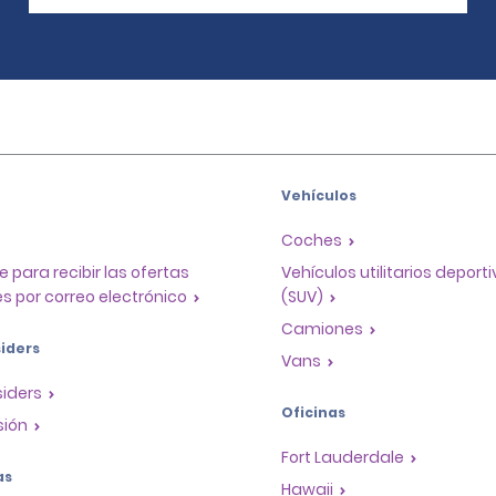
Vehículos
Coches
e para recibir las ofertas
Vehículos utilitarios deport
s por correo electrónico
(SUV)
Camiones
iders
Vans
siders
Oficinas
sión
Fort Lauderdale
as
Hawaii