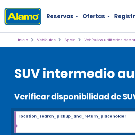
Reservas
Ofertas
Regist
Inicio
Vehículos
Spain
Vehículos utilitarios depo
SUV intermedio au
Verificar disponibilidad de S
location_search_pickup_and_return_placeholder