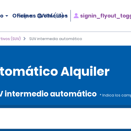
ro
Oficinas
Vehículos
signin_flyout_tog
Help
USA (ES)
rtivos (SUV)
SUV intermedio automático
tomático Alquiler
UV intermedio automático
* Indica los cam