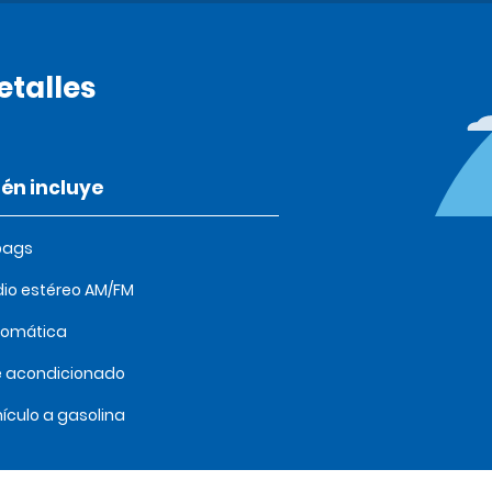
etalles
én incluye
bags
io estéreo AM/FM
tomática
e acondicionado
ículo a gasolina