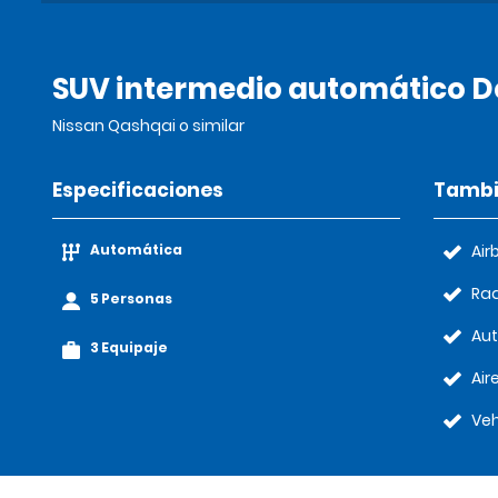
SUV intermedio automático D
Nissan Qashqai o similar
Especificaciones
Tambi
Automática
Air
Rad
5 Personas
Au
3 Equipaje
Air
Veh