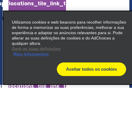
p_locations_tile_link_text
Utilizamos cookies e web beacons para recolher informações
5
Belem
de forma a memorizar as suas preferências, melhorar a sua
experiência e adaptar os anúncios relevantes para si. Pode
alterar as suas definições de cookies e do AdChoices a
common_national_long_name
qualquer altura.
Avenida Governador Jose, Malcher 1365
Gerir as suas definições
Mais Informações
Belem 66060 230
Aceitar todos os cookies
map_locations_tiles_expand_button
map
p_locations_tile_link_text
6
Belem Intl. Airport
common_enterprise_long_name
Aeroporto De Belem Hall