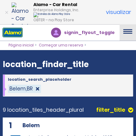
location_finder_title
Alamo - Car Rental
Enterprise Holdings, Inc.
visualizar
OBTER – na Play Store
signin_flyout_toggle
Página inicial
Começar uma reserva
location_finder_title
location_search_placeholder
Belem,BR
9 location_tiles_header_plural
filter_title
1
Belem