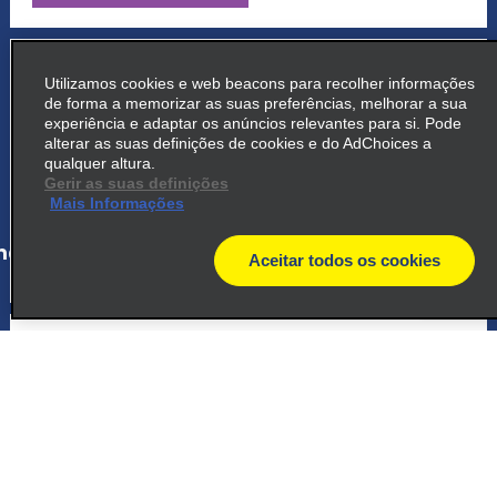
5
Barreiro
Utilizamos cookies e web beacons para recolher informações
de forma a memorizar as suas preferências, melhorar a sua
Avenida Olinto Meireles 440
experiência e adaptar os anúncios relevantes para si. Pode
Belo Horizonte 30640 010
alterar as suas definições de cookies e do AdChoices a
qualquer altura.
Gerir as suas definições
map_locations_tiles_expand_button
Mais Informações
ap_locations_tile_link_text
Aceitar todos os cookies
map
6
Contagem
Avenida Joao Cesar De Oliveira, 881
Contagem 32315 000
map_locations_tiles_expand_button