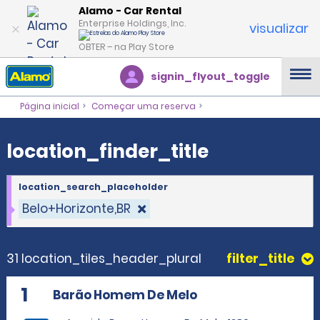
location_finder_title
Alamo - Car Rental
Enterprise Holdings, Inc.
visualizar
OBTER – na Play Store
signin_flyout_toggle
Página inicial
Começar uma reserva
location_finder_title
location_search_placeholder
Belo+Horizonte,BR
31 location_tiles_header_plural
filter_title
1
Barão Homem De Melo