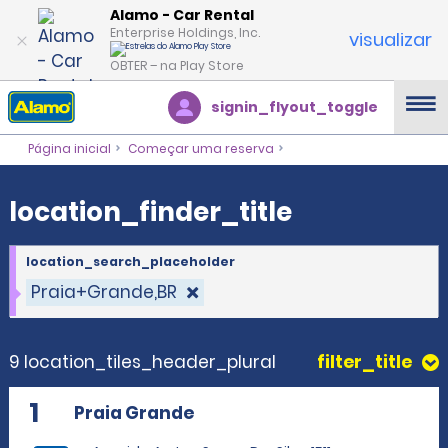
location_finder_title
Alamo - Car Rental
Enterprise Holdings, Inc.
visualizar
OBTER – na Play Store
signin_flyout_toggle
Página inicial
Começar uma reserva
location_finder_title
location_search_placeholder
Praia+Grande,BR
9 location_tiles_header_plural
filter_title
1
Praia Grande