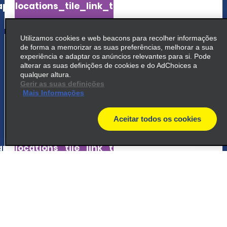
p_locations_tile_link_text
Utilizamos cookies e web beacons para recolher informações
5
Praia Grande
de forma a memorizar as suas preferências, melhorar a sua
experiência e adaptar os anúncios relevantes para si. Pode
alterar as suas definições de cookies e do AdChoices a
common_national_long_name
qualquer altura.
Avenida Ayrton Senna Da Silva, 1511
Gerir as suas definições
Mais Informações
Praia Grande 11726 000
Aceitar todos os cookies
map_locations_tiles_expand_button
map
p_locations_tile_link_text
6
Santos
common_enterprise_long_name
Avenida Ana Costa 271