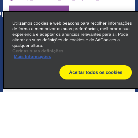
p_locations_tile_link_text
Utilizamos cookies e web beacons para recolher informações
de forma a memorizar as suas preferências, melhorar a sua
experiência e adaptar os anúncios relevantes para si. Pode
5
Aeroporto de Punta del Este
alterar as suas definições de cookies e do AdChoices a
qualquer altura.
common_national_long_name
Gerir as suas definições
Mais Informações
Ruta 93 Km 113, Terminal Arribos
Punta Del Este 20100
Aceitar todos os cookies
map
map_locations_tiles_expand_button
p_locations_tile_link_text
6
Aeroporto de Punta del Este
common_enterprise_long_name