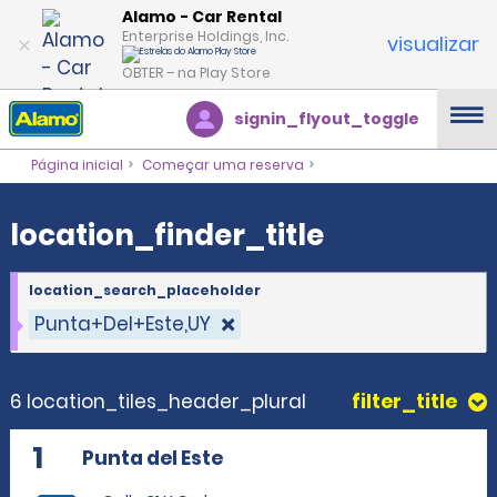
location_finder_title
Alamo - Car Rental
Enterprise Holdings, Inc.
visualizar
OBTER – na Play Store
signin_flyout_toggle
Página inicial
Começar uma reserva
location_finder_title
location_search_placeholder
Punta+Del+Este,UY
6 location_tiles_header_plural
filter_title
1
Punta del Este