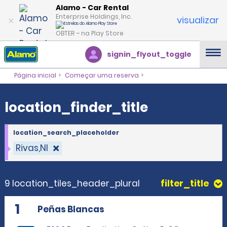
location_finder_title
Alamo - Car Rental
Enterprise Holdings, Inc.
visualizar
OBTER – na Play Store
signin_flyout_toggle
Página inicial
Começar uma reserva
location_finder_title
location_search_placeholder
Rivas,NI
9 location_tiles_header_plural
filter_title
1
Peñas Blancas