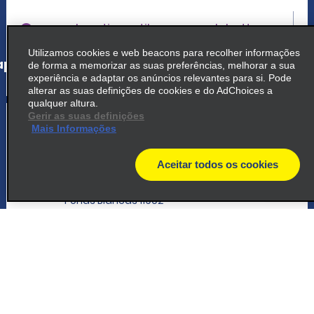
map_locations_tiles_expand_button
Utilizamos cookies e web beacons para recolher informações
p_locations_tile_link_text
de forma a memorizar as suas preferências, melhorar a sua
experiência e adaptar os anúncios relevantes para si. Pode
alterar as suas definições de cookies e do AdChoices a
qualquer altura.
5
Gerir as suas definições
Peñas Blancas
Mais Informações
common_enterprise_long_name
Aceitar todos os cookies
700 S From Frontier Line, On New Building
map
Services Zone
Penas Blancas 11902
map_locations_tiles_expand_button
p_locations_tile_link_text