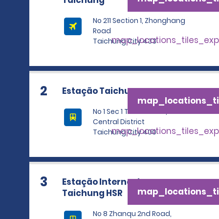
Taichung
No 211 Section 1, Zhonghang
Road
map_locations_tiles_ex
Taichung City 433
2
Estação Taichung
map_locations_ti
No 1 Sec 1 Taiwan Blvd,
Central District
map_locations_tiles_ex
Taichung City 400
3
Estação Interna de
map_locations_ti
Taichung HSR
No 8 Zhanqu 2nd Road,