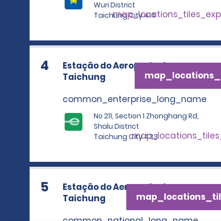
Wuri District
map_locations_tiles_ex
Taichung City 414
4
Estação do Aeroporto de
map_locations_t
Taichung
common_enterprise_long_name
No 211, Section 1 Zhonghang Rd,
Shalu District
map_locations_tile
Taichung City 433
5
Estação do Aeroporto de
map_locations_til
Taichung
common_national_long_name