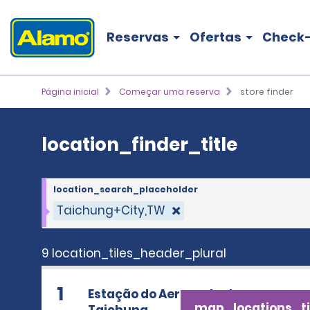
location_finder_title
Reservas
Ofertas
Check-
Página inicial
Começar uma reserva
store finder
location_finder_title
location_search_placeholder
Taichung+City,TW
9 location_tiles_header_plural
1
Estação do Aeroporto de
map_locations_ti