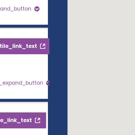
pand_button
ile_link_text
s_expand_button
e_link_text