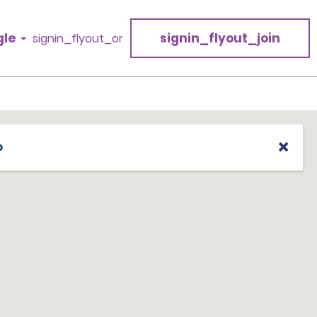
gle
signin_flyout_join
signin_flyout_or
p