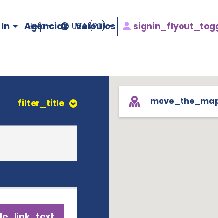
In
Agências
Veículos
signin_flyout_tog
Help
USA (PT)
move_the_ma
filter_title
le_link_text