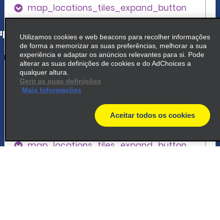
map_locations_tiles_expand_button
p_locations_tile_link_text
Utilizamos cookies e web beacons para recolher informações
de forma a memorizar as suas preferências, melhorar a sua
experiência e adaptar os anúncios relevantes para si. Pode
alterar as suas definições de cookies e do AdChoices a
5
Burlington, Williston Rd.
qualquer altura.
Gerir as suas definições
Mais Informações
common_enterprise_long_name
1891 Williston Rd
Aceitar todos os cookies
South Burlington, VT 05403
map
map_locations_tiles_expand_button
p_locations_tile_link_text
6
Burlington, Shelburne Rd.