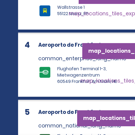
Wallstrasse 1
map_locations_tiles_ex
55122 Mainz, RP
4
Aeroporto de Frankfurt
map_locations_t
common_enterprise_long_name
Flughafen Terminal 1-3,
Mietwagenzentrum
map_locations_tile
60549 Frankfurt Am Main, HE
5
Aeroporto de Frankfurt
map_locations_til
common_national_long_name