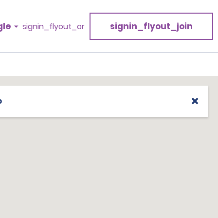
gle
signin_flyout_join
signin_flyout_or
p