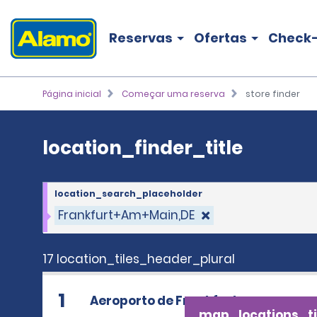
location_finder_title
Reservas
Ofertas
Check-
Página inicial
Começar uma reserva
store finder
location_finder_title
location_search_placeholder
Frankfurt+Am+Main,DE
17 location_tiles_header_plural
1
Aeroporto de Frankfurt
map_locations_ti