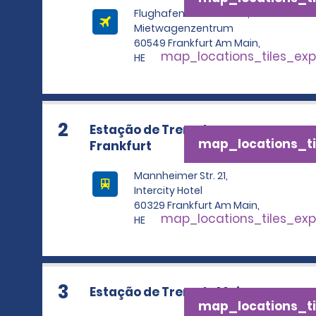
Flughafen Terminal 1-3,
Mietwagenzentrum
60549 Frankfurt Am Main,
map_locations_tiles_ex
HE
2
Estação de Trem de
map_locations_ti
Frankfurt
Mannheimer Str. 21,
Intercity Hotel
60329 Frankfurt Am Main,
map_locations_tiles_ex
HE
3
Estação de Trem de Mainz
map_locations_ti