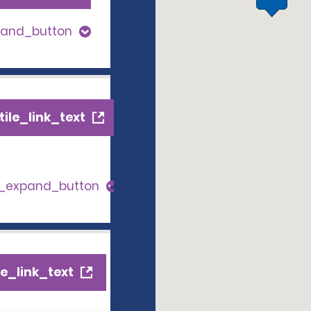
pand_button
ile_link_text
s_expand_button
e_link_text