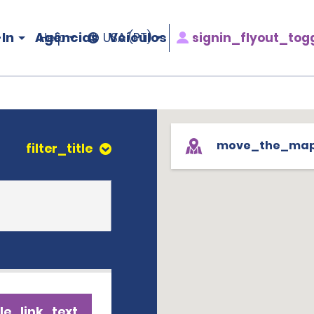
In
Agências
Veículos
signin_flyout_tog
Help
USA (PT)
move_the_ma
filter_title
le_link_text