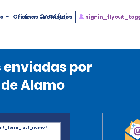
ro
Oficinas
Vehículos
signin_flyout_tog
Help
USA (ES)
s enviadas por
o de Alamo
ent_form_last_name
*