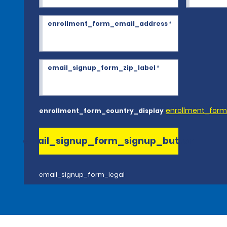
enrollment_form_email_address
*
email_signup_form_zip_label
*
enrollment_for
enrollment_form_country_display
email_signup_form_signup_button
email_signup_form_legal