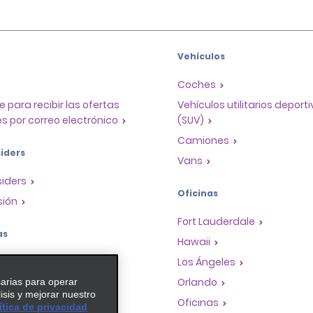
Vehículos
Coches
e para recibir las ofertas
Vehículos utilitarios deport
s por correo electrónico
(SUV)
Camiones
iders
Vans
siders
Oficinas
sión
Fort Lauderdale
as
Hawaii
a de recompensas para
Los Ángeles
Orlando
sarias para operar
lisis y mejorar nuestro
dades de franquicias
Oficinas
ítica de privacidad