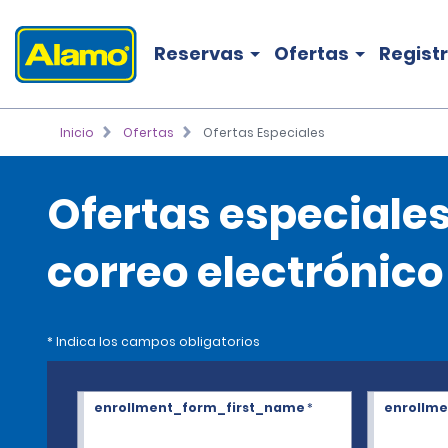
Reservas
Ofertas
Regist
Inicio
Ofertas
Ofertas Especiales
Ofertas especiale
correo electrónic
* Indica los campos obligatorios
enrollment_form_first_name
*
enrollm