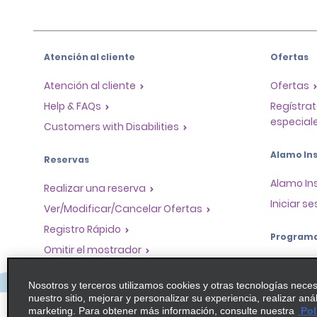
Atención al cliente
Ofertas
Atención al cliente
Ofertas
Help & FAQs
Regístrat
especiale
Customers with Disabilities
Alamo Ins
Reservas
Alamo In
Realizar una reserva
Iniciar se
Ver/Modificar/Cancelar Ofertas
Registro Rápido
Program
Omitir el mostrador
Program
Viajes realizados / Recibos
socios
Nosotros y terceros utilizamos cookies y otras tecnologías nece
Alquiler de autos solo de ida
nuestro sitio, mejorar y personalizar su experiencia, realizar aná
Oportuni
marketing. Para obtener más información, consulte nuestra
Pol
globales