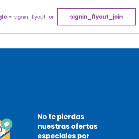
gle
signin_flyout_join
signin_flyout_or
No te pierdas
nuestras ofertas
especiales por