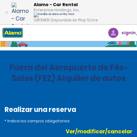
Alamo - Car Rental
Enterprise Holdings, Inc.
OBTENER: Disponible en Play Store
signin
Inicio
Oficinas
Morocco
Fuera del Aeropuerto de Fès-
Saïss (FEZ) Alquiler de autos
Realizar una reserva
* Indica los campos obligatorios
Ver/modificar/cancelar