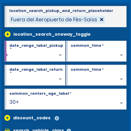
location_search_pickup_and_return_placeholder
Fuera del Aeropuerto de Fès-Saïss
location_search_oneway_toggle
date_range_label_pickup
common_time
*
*
date_range_label_return
common_time
*
*
common_renters_age_label
*
30+
discount_codes
search_vehicle_class