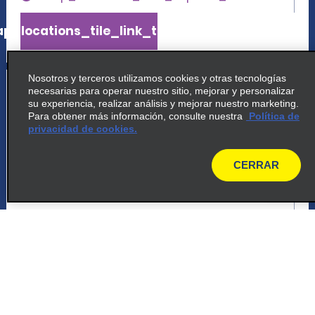
p_locations_tile_link_text
Nosotros y terceros utilizamos cookies y otras tecnologías
5
Passo Fundo
necesarias para operar nuestro sitio, mejorar y personalizar
su experiencia, realizar análisis y mejorar nuestro marketing.
common_national_long_name
Para obtener más información, consulte nuestra
Política de
privacidad de cookies.
Avenida Brasil Oeste 2844
Passo Fundo 99025 604
CERRAR
map
map_locations_tiles_expand_button
p_locations_tile_link_text
6
Passo Fundo
common_enterprise_long_name