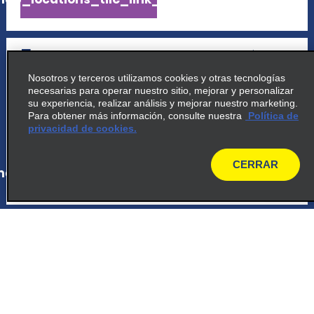
5
Santo Domingo, Ensanche Paraíso
Nosotros y terceros utilizamos cookies y otras tecnologías
Ave La Marina, Marina Casa De Campo
necesarias para operar nuestro sitio, mejorar y personalizar
La Marina 22000
su experiencia, realizar análisis y mejorar nuestro marketing.
Para obtener más información, consulte nuestra
Política de
privacidad de cookies.
map_locations_tiles_expand_button
CERRAR
ap_locations_tile_link_text
map
6
Bayahíbe, Viva Wyndham
Dominicus Palace Hotel
Hotel Dreams Dominicus
Bayahibe 23000