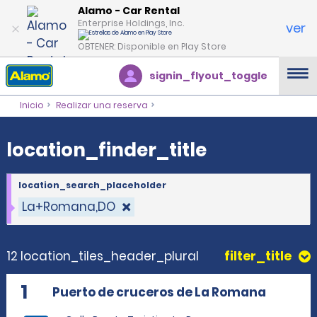
location_finder_title
Alamo - Car Rental
Enterprise Holdings, Inc.
ver
OBTENER: Disponible en Play Store
signin_flyout_toggle
Inicio
Realizar una reserva
location_finder_title
location_search_placeholder
La+Romana,DO
12 location_tiles_header_plural
filter_title
1
Puerto de cruceros de La Romana