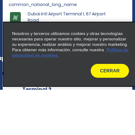
common_national_long_name
Dubai Intl Airport Terminal 1, 67 Airport
Road
Dubai 00000
Nosotros y terceros utilizamos cookies y otras tecnologías
necesarias para operar nuestro sitio, mejorar y personalizar
map_locations_tiles_expand_button
su experiencia, realizar análisis y mejorar nuestro marketing.
Para obtener más información, consulte nuestra
Política de
privacidad de cookies.
p_locations_tile_link_text
CERRAR
map
5
Aeropuerto Internacional de Dubái
Terminal 3
common_enterprise_long_name
Dubai International Airport, Terminal 3, 154
Airport Rd
Dubai 00000