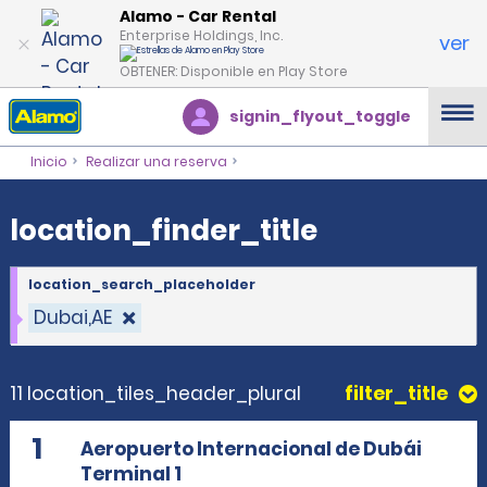
location_finder_title
Alamo - Car Rental
Enterprise Holdings, Inc.
ver
OBTENER: Disponible en Play Store
signin_flyout_toggle
Inicio
Realizar una reserva
location_finder_title
location_search_placeholder
Dubai,AE
11 location_tiles_header_plural
filter_title
1
Aeropuerto Internacional de Dubái
Terminal 1