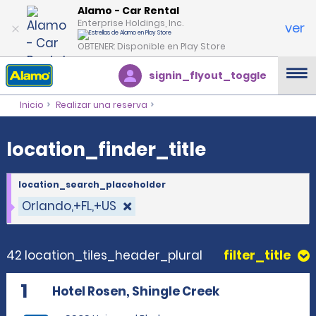
location_finder_title
Alamo - Car Rental
Enterprise Holdings, Inc.
ver
OBTENER: Disponible en Play Store
signin_flyout_toggle
Inicio
Realizar una reserva
location_finder_title
location_search_placeholder
Orlando,+FL,+US
42 location_tiles_header_plural
filter_title
1
Hotel Rosen, Shingle Creek