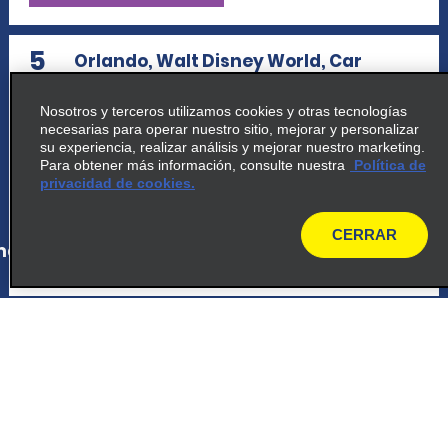
5
Orlando, Walt Disney World, Car
Care
Nosotros y terceros utilizamos cookies y otras tecnologías
1000 Car Care Dr
necesarias para operar nuestro sitio, mejorar y personalizar
Orlando, FL 32830
su experiencia, realizar análisis y mejorar nuestro marketing.
Para obtener más información, consulte nuestra
Política de
privacidad de cookies.
map_locations_tiles_expand_button
CERRAR
ap_locations_tile_link_text
map
6
Orlando Walt Disney World Dolphin
Resort
1500 Epcot Resorts Blvd
Orlando, FL 32830