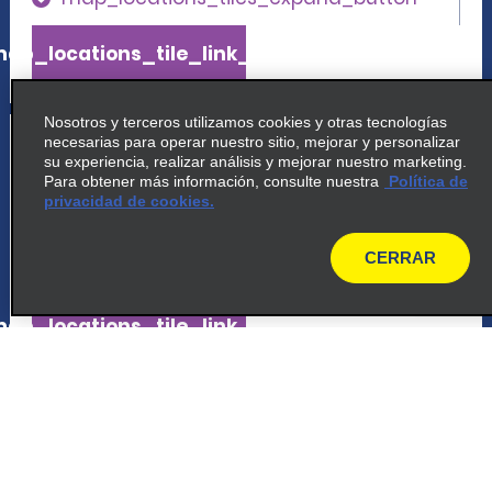
ap_locations_tile_link_text
Nosotros y terceros utilizamos cookies y otras tecnologías
5
Shinjuku Yasukunidori
necesarias para operar nuestro sitio, mejorar y personalizar
su experiencia, realizar análisis y mejorar nuestro marketing.
Para obtener más información, consulte nuestra
Política de
5 6 1 Shinjuku
privacidad de cookies.
Shinjuku Ku 1600022
CERRAR
map_locations_tiles_expand_button
map
ap_locations_tile_link_text
6
ANA Intercontinental Tokio
1f Ana Intercontinental Tokyo, 1 12 33
Akasaka Minatoku