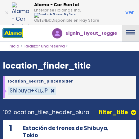
location_finder_title
Alamo - Car Rental
Enterprise Holdings, Inc.
ver
OBTENER: Disponible en Play Store
signin_flyout_toggle
Inicio
Realizar una reserva
location_finder_title
location_search_placeholder
Shibuya+Ku,JP
102 location_tiles_header_plural
filter_title
1
Estación de trenes de Shibuya,
Tokio