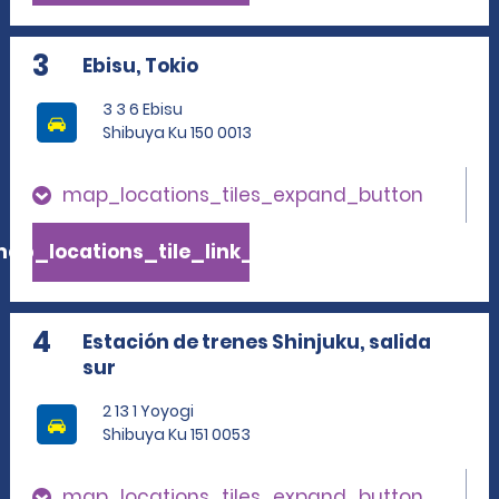
3
Ebisu, Tokio
3 3 6 Ebisu
Shibuya Ku 150 0013
map_locations_tiles_expand_button
ap_locations_tile_link_text
4
Estación de trenes Shinjuku, salida
sur
2 13 1 Yoyogi
Shibuya Ku 151 0053
map_locations_tiles_expand_button