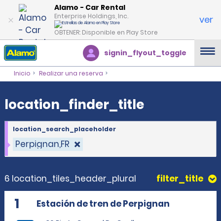
location_finder_title
Alamo - Car Rental
Enterprise Holdings, Inc.
ver
OBTENER: Disponible en Play Store
signin_flyout_toggle
Inicio
Realizar una reserva
location_finder_title
location_search_placeholder
Perpignan,FR
6 location_tiles_header_plural
filter_title
1
Estación de tren de Perpignan