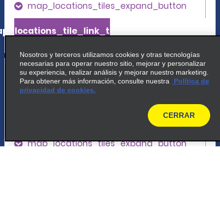
map_locations_tiles_expand_button
p_locations_tile_link_text
Nosotros y terceros utilizamos cookies y otras tecnologías
necesarias para operar nuestro sitio, mejorar y personalizar
5
Apto. de Perpiñán
su experiencia, realizar análisis y mejorar nuestro marketing.
Para obtener más información, consulte nuestra
Política de
common_enterprise_long_name
privacidad de cookies.
Aeroport De La Llabanere
66000 Perpignan
CERRAR
map
map_locations_tiles_expand_button
p_locations_tile_link_text
6
Apto. de Perpiñán