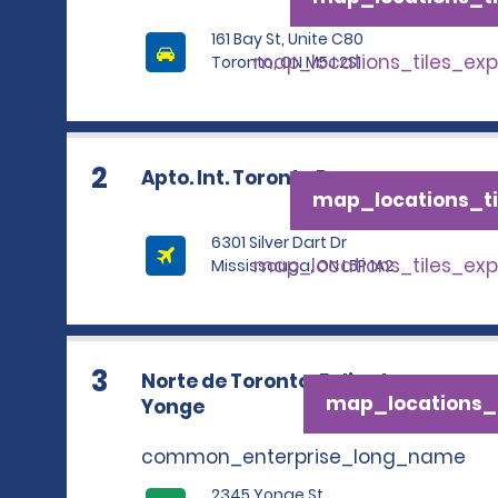
161 Bay St, Unite C80
map_locations_tiles_ex
Toronto, ON M5J 2S1
2
Apto. Int. Toronto Pearson
map_locations_ti
6301 Silver Dart Dr
map_locations_tiles_ex
Mississauga, ON L5P 1A2
3
Norte de Toronto, Eglington con
map_locations_t
Yonge
common_enterprise_long_name
2345 Yonge St