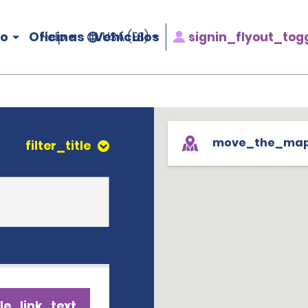
ro
Oficinas
Vehículos
signin_flyout_tog
Help
USA (ES)
move_the_ma
filter_title
le_link_text