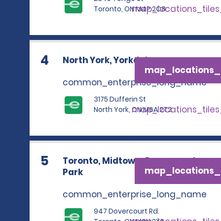
map_locations_tile
Toronto, ON M4P 2C8
4
North York, Yorkdale
map_locations_t
common_enterprise_long_name
3175 Dufferin St
map_locations_tile
North York, ON M6A 2T2
5
Toronto, Midtown, Dovercourt
map_locations_t
Park
common_enterprise_long_name
947 Dovercourt Rd.