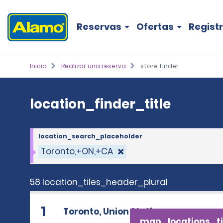
location_finder_title
Reservas
Ofertas
Regist
Inicio
Realizar una reserva
store finder
location_finder_title
location_search_placeholder
Toronto,+ON,+CA
58 location_tiles_header_plural
1
Toronto, Union Station
map_locations_ti