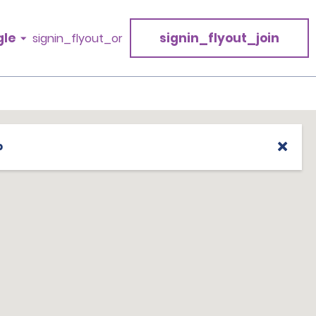
gle
signin_flyout_join
signin_flyout_or
p