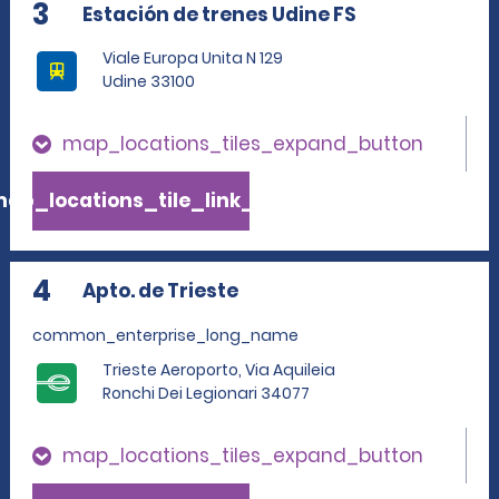
3
Estación de trenes Udine FS
Viale Europa Unita N 129
Udine 33100
map_locations_tiles_expand_button
ap_locations_tile_link_text
4
Apto. de Trieste
common_enterprise_long_name
Trieste Aeroporto, Via Aquileia
Ronchi Dei Legionari 34077
map_locations_tiles_expand_button