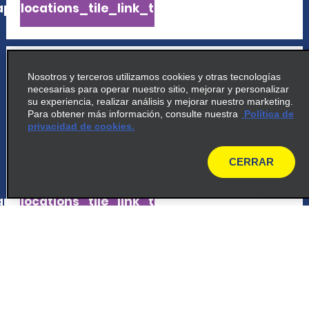
p_locations_tile_link_text
5
Apto. de Trieste
Nosotros y terceros utilizamos cookies y otras tecnologías
necesarias para operar nuestro sitio, mejorar y personalizar
common_national_long_name
su experiencia, realizar análisis y mejorar nuestro marketing.
Trieste Aeroporto, Via Aquileia
Para obtener más información, consulte nuestra
Política de
privacidad de cookies.
Ronchi Dei Legionari 34077
CERRAR
map_locations_tiles_expand_button
map
p_locations_tile_link_text
6
Estación de trenes de Trieste
common_enterprise_long_name
Piazza Della Liberta 9