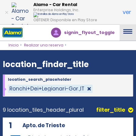
location_finder_title
Alamo - Car Rental
Enterprise Holdings, Inc.
ver
OBTENER: Disponible en Play Store
signin_flyout_toggle
Inicio
Realizar una reserva
location_finder_title
location_search_placeholder
Ronchi+Dei+Legionari-Gor.,IT
9 location_tiles_header_plural
filter_title
1
Apto. de Trieste