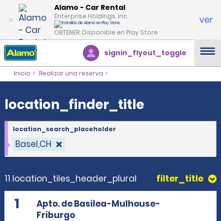
location_finder_title
Alamo - Car Rental
Enterprise Holdings, Inc.
ver
OBTENER: Disponible en Play Store
signin_flyout_toggle
Inicio
Realizar una reserva
location_finder_title
location_search_placeholder
Basel,CH
11 location_tiles_header_plural
filter_title
1
Apto. de Basilea-Mulhouse-
Friburgo