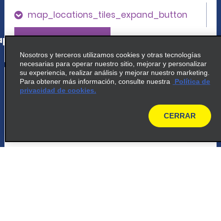
map_locations_tiles_expand_button
p_locations_tile_link_text
Nosotros y terceros utilizamos cookies y otras tecnologías
necesarias para operar nuestro sitio, mejorar y personalizar
su experiencia, realizar análisis y mejorar nuestro marketing.
5
Apto. de Basilea-Mulhouse-
Para obtener más información, consulte nuestra
Política de
Friburgo
privacidad de cookies.
common_national_long_name
CERRAR
map
Flughafen Baselmu Postfach 142
Basel 4030
map_locations_tiles_expand_button
p_locations_tile_link_text