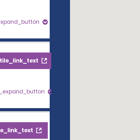
expand_button
ile_link_text
s_expand_button
e_link_text