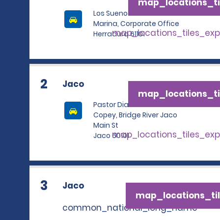
map_locations_ti
Los Suenos Resort And
Marina, Corporate Office
map_locations_tiles_ex
Herradura 61101
2
Jaco
map_locations_ti
Pastor Dias Ave Next To
Copey, Bridge River Jaco
Main St
map_locations_tiles_ex
Jaco 60101
3
Jaco
map_locations_til
common_national_long_name