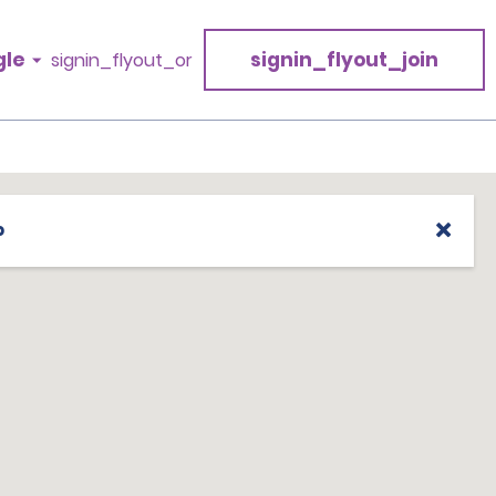
gle
signin_flyout_join
signin_flyout_or
p