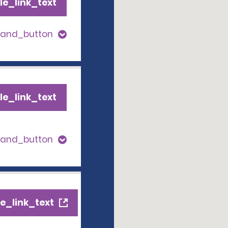
le_link_text
pand_button
le_link_text
pand_button
e_link_text