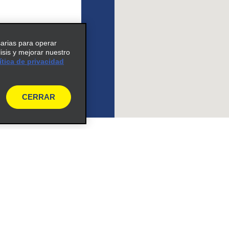
expand_button
sarias para operar
lisis y mejorar nuestro
ítica de privacidad
CERRAR
Vehículos
Coches
e para recibir las ofertas
Vehículos utilitarios deport
s por correo electrónico
(SUV)