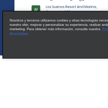
Los Suenos Resort And Marina,
Corporate Office
map_locations_tiles_
Herradura 61101
Nosotros y terceros utilizamos cookies y otras tecnologías nece
nuestro sitio, mejorar y personalizar su experiencia, realizar aná
marketing. Para obtener más información, consulte nuestra
Pol
de cookies.
cross_sell_need_something_closer
cross_sell_we_found_locations
cross_sell_view_partner_locations
Atención al cliente
Ofertas
Atención al cliente
Ofertas
Help & FAQs
Regístrat
especiale
Customers with Disabilities