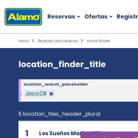
location_finder_title
Reservas
Ofertas
Regist
Inicio
Realizar una reserva
store finder
location_finder_title
location_search_placeholder
Jaco,CR
5 location_tiles_header_plural
1
Los Sueños Marina Village