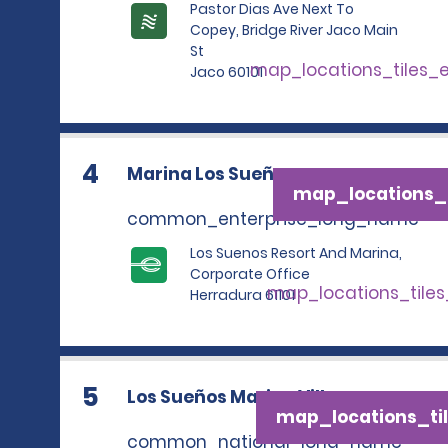
Pastor Dias Ave Next To
Copey, Bridge River Jaco Main
St
map_locations_tiles_
Jaco 60101
4
Marina Los Sueños
map_locations_t
common_enterprise_long_name
Los Suenos Resort And Marina,
Corporate Office
map_locations_tile
Herradura 61101
5
Los Sueños Marina Village
map_locations_til
common_national_long_name