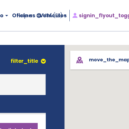
ro
Oficinas
Vehículos
signin_flyout_tog
Help
USA (ES)
move_the_ma
filter_title