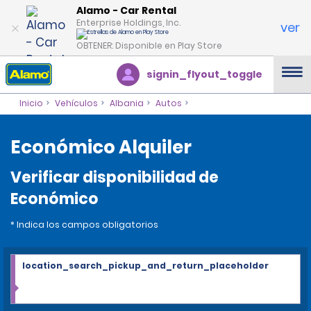
Alamo - Car Rental
Enterprise Holdings, Inc.
ver
OBTENER: Disponible en Play Store
signin_flyout_toggle
Inicio
Vehículos
Albania
Autos
Económico Alquiler
Verificar disponibilidad de
Económico
* Indica los campos obligatorios
location_search_pickup_and_return_placeholder