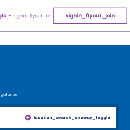
gle
signin_flyout_join
signin_flyout_or
igatorios
location_search_oneway_toggle