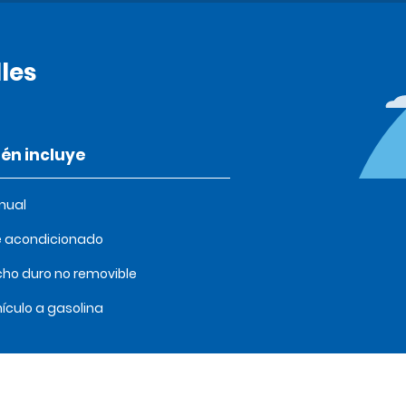
les
én incluye
nual
e acondicionado
ho duro no removible
ículo a gasolina