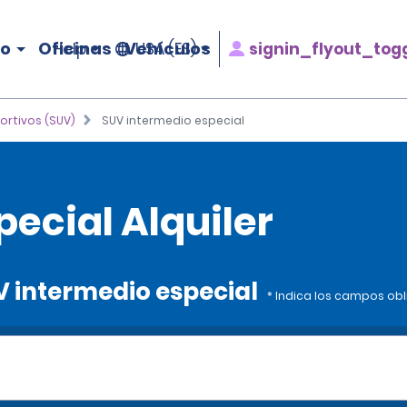
ro
Oficinas
Vehículos
signin_flyout_tog
Help
USA (ES)
portivos (SUV)
SUV intermedio especial
ecial Alquiler
UV intermedio especial
* Indica los campos obl