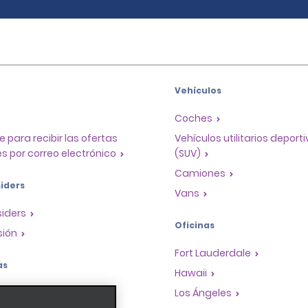
Vehículos
Coches
e para recibir las ofertas
Vehículos utilitarios deport
s por correo electrónico
(SUV)
Camiones
iders
Vans
siders
Oficinas
sión
Fort Lauderdale
as
Hawaii
a de recompensas para
Los Ángeles