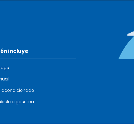
én incluye
bags
nual
e acondicionado
ículo a gasolina