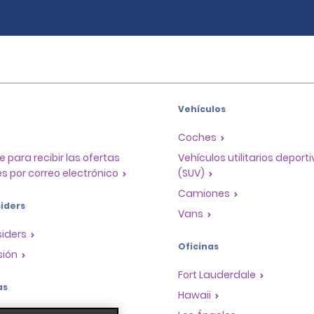
Vehículos
Coches
e para recibir las ofertas
Vehículos utilitarios deport
s por correo electrónico
(SUV)
Camiones
iders
Vans
siders
Oficinas
sión
Fort Lauderdale
as
Hawaii