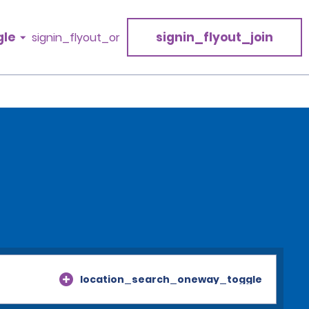
gle
signin_flyout_join
signin_flyout_or
location_search_oneway_toggle