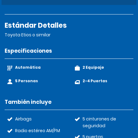
Estándar Detalles
Toyota Etios o similar
Especificaciones
Automática
2 Equipaje
5 Personas
2-4 Puertas
También incluye
Airbags
5 cinturones de
seguridad
Radio estéreo AM/FM
5 puertas