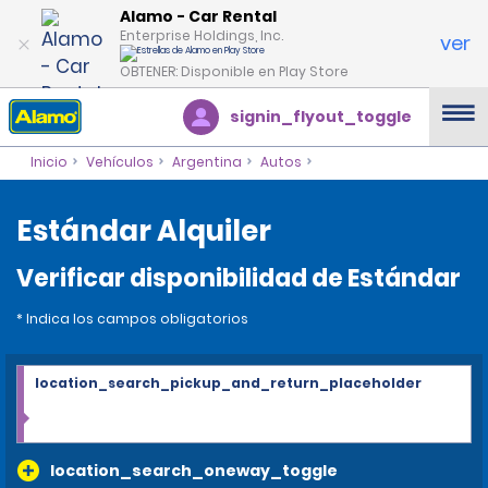
Alamo - Car Rental
Enterprise Holdings, Inc.
ver
OBTENER: Disponible en Play Store
signin_flyout_toggle
Inicio
Vehículos
Argentina
Autos
Estándar Alquiler
Verificar disponibilidad de Estándar
* Indica los campos obligatorios
location_search_pickup_and_return_placeholder
location_search_oneway_toggle