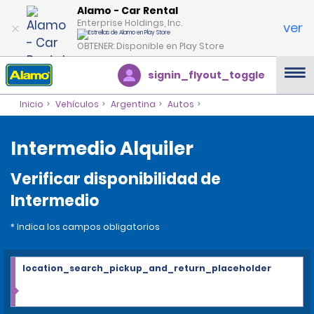
Alamo - Car Rental
Enterprise Holdings, Inc.
ver
OBTENER: Disponible en Play Store
signin_flyout_toggle
Inicio
Vehículos
Argentina
Autos
Intermedio Alquiler
Verificar disponibilidad de
Intermedio
* Indica los campos obligatorios
location_search_pickup_and_return_placeholder