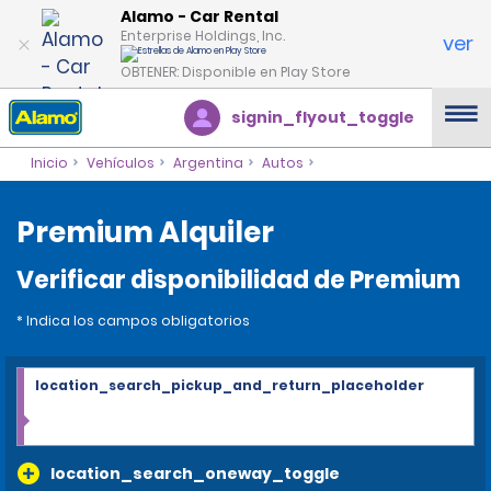
Alamo - Car Rental
Enterprise Holdings, Inc.
ver
OBTENER: Disponible en Play Store
signin_flyout_toggle
Inicio
Vehículos
Argentina
Autos
Premium Alquiler
Verificar disponibilidad de Premium
* Indica los campos obligatorios
location_search_pickup_and_return_placeholder
location_search_oneway_toggle