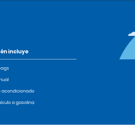
én incluye
bags
nual
e acondicionado
ículo a gasolina