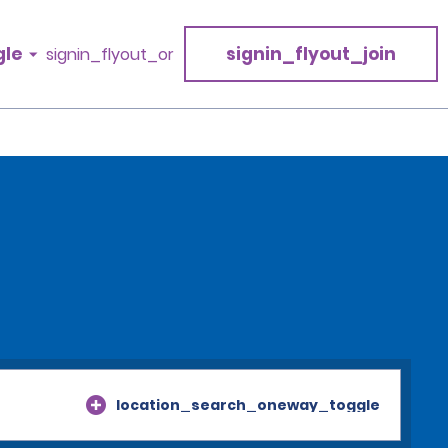
gle
signin_flyout_join
signin_flyout_or
location_search_oneway_toggle