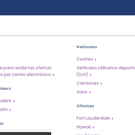
Vehículos
Coches
e para recibir las ofertas
Vehículos utilitarios deport
s por correo electrónico
(SUV)
Camiones
iders
Vans
siders
Oficinas
sión
Fort Lauderdale
as
Hawaii