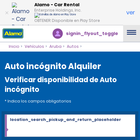
Alamo - Car Rental
Enterprise Holdings, Inc.
ver
OBTENER: Disponible en Play Store
signin_flyout_toggle
Inicio
Vehículos
Aruba
Autos
Auto incógnito Alquiler
Verificar disponibilidad de Auto
incógnito
* Indica los campos obligatorios
location_search_pickup_and_return_placeholder