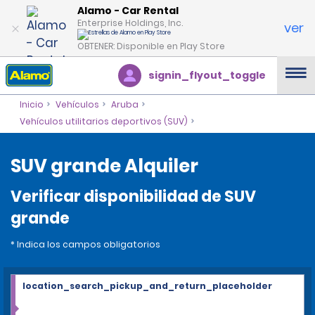
Alamo - Car Rental
Enterprise Holdings, Inc.
ver
OBTENER: Disponible en Play Store
signin_flyout_toggle
Inicio
Vehículos
Aruba
Vehículos utilitarios deportivos (SUV)
SUV grande Alquiler
Verificar disponibilidad de SUV
grande
* Indica los campos obligatorios
location_search_pickup_and_return_placeholder