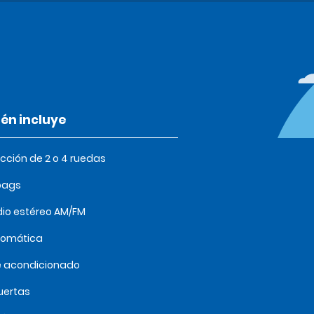
én incluye
cción de 2 o 4 ruedas
bags
io estéreo AM/FM
tomática
e acondicionado
uertas