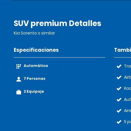
SUV premium Detalles
Kia Sorento o similar
Especificaciones
Tambi
Automática
Tra
Air
7 Personas
Rad
2 Equipaje
Au
Air
5 p