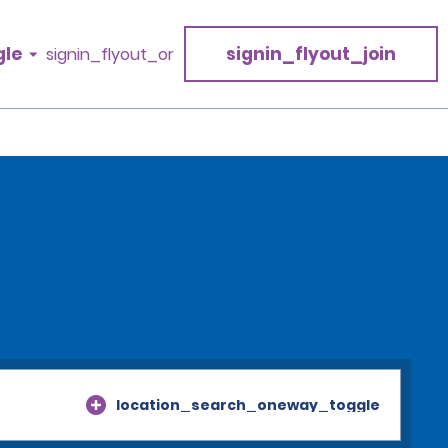
gle
signin_flyout_join
signin_flyout_or
location_search_oneway_toggle