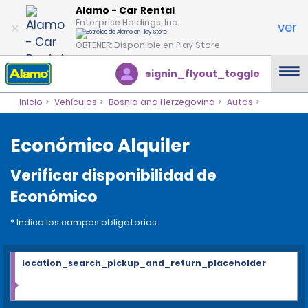
Alamo - Car Rental
Enterprise Holdings, Inc.
ver
OBTENER: Disponible en Play Store
signin_flyout_toggle
Inicio
Vehículos
Bosnia and Herzegovina
Autos
Económico Alquiler
Verificar disponibilidad de
Económico
* Indica los campos obligatorios
location_search_pickup_and_return_placeholder