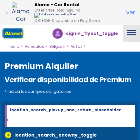
Alamo - Car Rental
Enterprise Holdings, Inc.
ver
OBTENER: Disponible en Play Store
signin_flyout_toggle
Inicio
Vehículos
Belgium
Autos
Premium Alquiler
Verificar disponibilidad de Premium
* Indica los campos obligatorios
location_search_pickup_and_return_placeholder
location_search_oneway_toggle