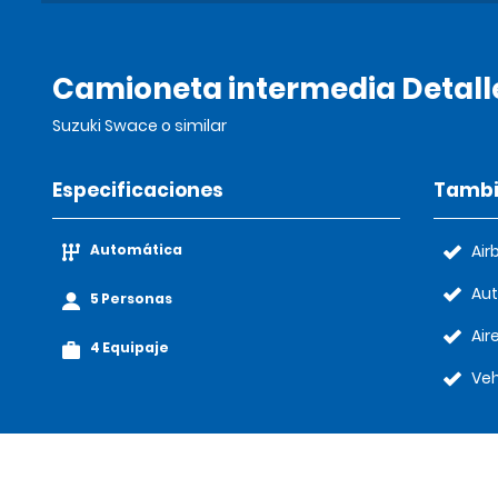
Camioneta intermedia Detall
Suzuki Swace o similar
Especificaciones
Tambi
Automática
Air
Au
5 Personas
Air
4 Equipaje
Veh