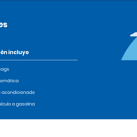
es
én incluye
bags
tomática
e acondicionado
ículo a gasolina