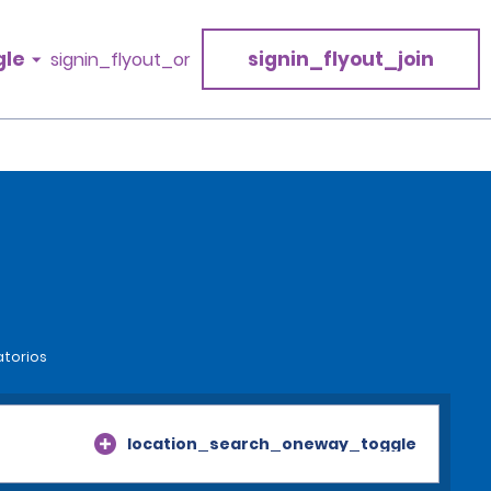
gle
signin_flyout_join
signin_flyout_or
atorios
location_search_oneway_toggle