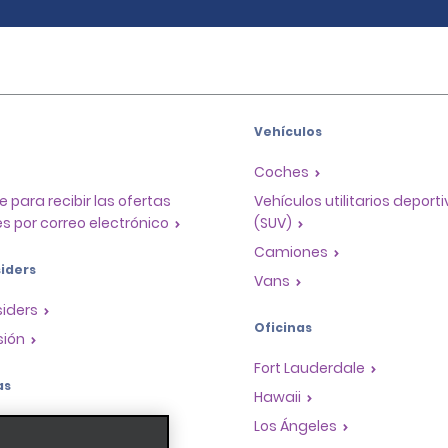
Vehículos
Coches
e para recibir las ofertas
Vehículos utilitarios deport
s por correo electrónico
(SUV)
Camiones
iders
Vans
siders
Oficinas
sión
Fort Lauderdale
as
Hawaii
a de recompensas para
Los Ángeles