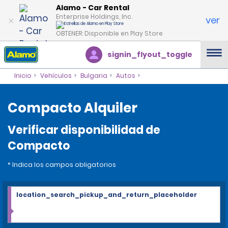
Alamo - Car Rental
Enterprise Holdings, Inc.
ver
OBTENER: Disponible en Play Store
signin_flyout_toggle
Inicio
Vehículos
Bulgaria
Autos
Compacto Alquiler
Verificar disponibilidad de
Compacto
* Indica los campos obligatorios
location_search_pickup_and_return_placeholder