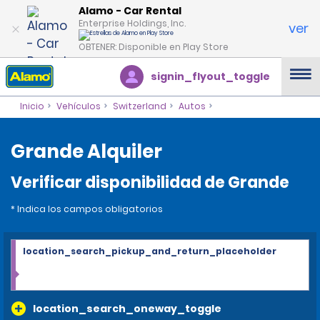
Alamo - Car Rental
Enterprise Holdings, Inc.
ver
OBTENER: Disponible en Play Store
signin_flyout_toggle
Inicio
Vehículos
Switzerland
Autos
Grande Alquiler
Verificar disponibilidad de Grande
* Indica los campos obligatorios
location_search_pickup_and_return_placeholder
location_search_oneway_toggle