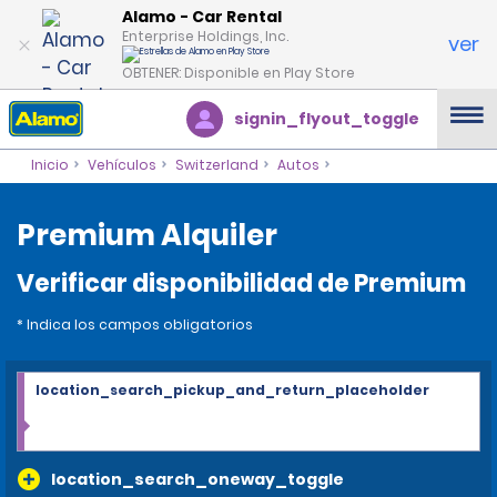
Alamo - Car Rental
Enterprise Holdings, Inc.
ver
OBTENER: Disponible en Play Store
signin_flyout_toggle
Inicio
Vehículos
Switzerland
Autos
Premium Alquiler
Verificar disponibilidad de Premium
* Indica los campos obligatorios
location_search_pickup_and_return_placeholder
location_search_oneway_toggle