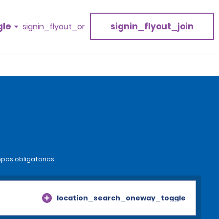
gle
signin_flyout_join
signin_flyout_or
mpos obligatorios
location_search_oneway_toggle