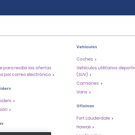
Vehículos
Coches
e para recibir las ofertas
Vehículos utilitarios deport
s por correo electrónico
(SUV)
Camiones
iders
Vans
siders
Oficinas
sión
Fort Lauderdale
as
Hawaii