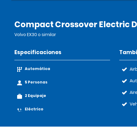
Compact Crossover Electric D
Volvo EX30 o similar
Especificaciones
Tambi
Automática
Air
Au
5 Personas
Air
2 Equipaje
Veh
Eléctrico