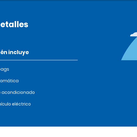
etalles
én incluye
bags
tomática
e acondicionado
ículo eléctrico