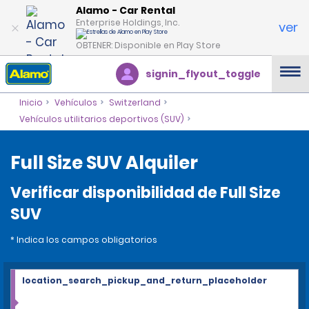
Alamo - Car Rental
Enterprise Holdings, Inc.
ver
OBTENER: Disponible en Play Store
signin_flyout_toggle
Inicio
Vehículos
Switzerland
Vehículos utilitarios deportivos (SUV)
Full Size SUV Alquiler
Verificar disponibilidad de Full Size
SUV
* Indica los campos obligatorios
location_search_pickup_and_return_placeholder