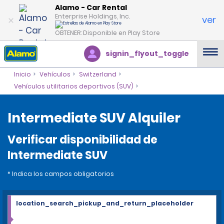
Alamo - Car Rental
Enterprise Holdings, Inc.
ver
OBTENER: Disponible en Play Store
signin_flyout_toggle
Inicio
Vehículos
Switzerland
Vehículos utilitarios deportivos (SUV)
Intermediate SUV Alquiler
Verificar disponibilidad de
Intermediate SUV
* Indica los campos obligatorios
location_search_pickup_and_return_placeholder