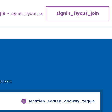
gle
signin_flyout_join
signin_flyout_or
gatorios
location_search_oneway_toggle