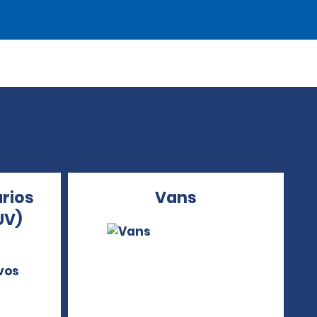
arios
Vans
UV)