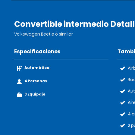
Convertible intermedio Detal
Volkswagen Beetle o similar
Especificaciones
Tambi
Automática
Air
Rad
4 Personas
Au
3 Equipaje
Air
4 c
2 p