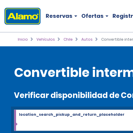
Reservas
Ofertas
Regist
Inicio
Vehículos
Chile
Autos
Convertible int
Convertible interm
Verificar disponibilidad de C
location_search_pickup_and_return_placeholder