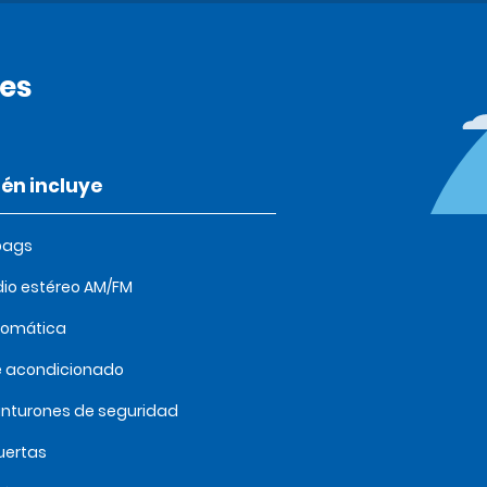
les
én incluye
bags
io estéreo AM/FM
tomática
e acondicionado
inturones de seguridad
uertas