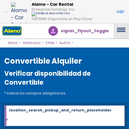
Alamo - Car Rental
Enterprise Holdings, Inc.
ver
OBTENER: Disponible en Play Store
signin_flyout_toggle
Inicio
Vehículos
Chile
Autos
Convertible Alquiler
Verificar disponibilidad de
Convertible
* Indica los campos obligatorios
location_search_pickup_and_return_placeholder