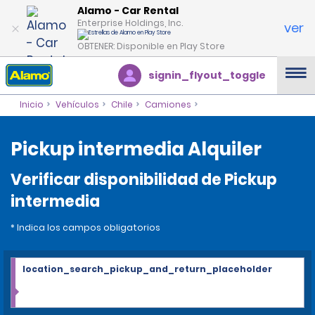
Alamo - Car Rental
Enterprise Holdings, Inc.
ver
OBTENER: Disponible en Play Store
signin_flyout_toggle
Inicio
Vehículos
Chile
Camiones
Pickup intermedia Alquiler
Verificar disponibilidad de Pickup
intermedia
* Indica los campos obligatorios
location_search_pickup_and_return_placeholder