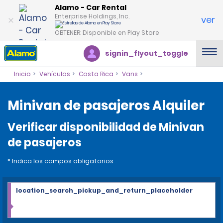
Alamo - Car Rental
Enterprise Holdings, Inc.
ver
OBTENER: Disponible en Play Store
signin_flyout_toggle
Inicio
Vehículos
Costa Rica
Vans
Minivan de pasajeros Alquiler
Verificar disponibilidad de Minivan
de pasajeros
* Indica los campos obligatorios
location_search_pickup_and_return_placeholder