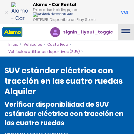
Alamo - Car Rental
Enterprise Holdings, Inc.
ver
OBTENER: Disponible en Play Store
signin_flyout_toggle
Inicio
Vehículos
Costa Rica
Vehículos utilitarios deportivos (SUV)
SUV estándar eléctrica con
tracción en las cuatro ruedas
Alquiler
Verificar disponibilidad de SUV
estándar eléctrica con tracción en
las cuatro ruedas