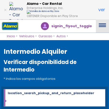
Alamo - Car Rental
Enterprise Holdings, Inc.
ver
OBTENER: Disponible en Play Store
signin_flyout_toggle
Inicio
Vehículos
Curacao
Autos
Intermedio Alquiler
Verificar disponibilidad de
Intermedio
* Indica los campos obligatorios
location_search_pickup_and_return_placeholder